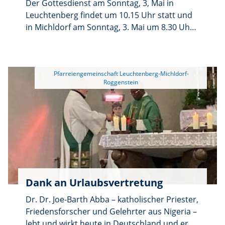
Der Gottesdienst am Sonntag, 3, Mai in
gelungenen Feier beigetragen haben. Für die
Leuchtenberg findet um 10.15 Uhr statt und
Erstkommunionkinder wird dieser besondere
in Michldorf am Sonntag, 3. Mai um 8.30 Uhr.
Tag sicherlich noch lange in schöner
Im Pfarrbrief sind andere Zeiten angegeben.
Erinnerung bleiben. Im Anschluss begleiteten
die Mitglieder der Jugendkapelle Roggenstein
die Erstkommunionkinder und ihre Familien
 Pfarreiengemeinschaft Leuchtenberg-Michldorf-
mit einem Standkonzert vor der Kirche. Mit
traditionellen Musikstücken trugen sie zur
besonderen Atmosphäre des Tages bei.
Dank an Urlaubsvertretung
Dr. Dr. Joe-Barth Abba – katholischer Priester,
Friedensforscher und Gelehrter aus Nigeria –
lebt und wirkt heute in Deutschland und er