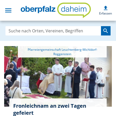
upload
menu
oberpfalzdaheim
Erfassen
search
 Pfarreiengemeinschaft Leuchtenberg-Michldorf-
Fronleichnam an zwei Tagen
gefeiert