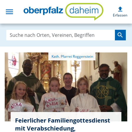
upload
menu
oberpfalzdaheim
Erfassen
search
Feierlicher Familiengottesdienst
mit Verabschiedung,