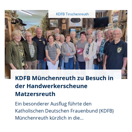
Tirschenreuth am 25. Juli 2025 um 19:00 Uhr
zu einem Austausch- und Informationsabend
für Frauen in den Großen Sitzungssaal des
Landratsamtes ein.
KDFB Münchenreuth zu Besuch in
der Handwerkerscheune
Matzersreuth
Ein besonderer Ausflug führte den
Katholischen Deutschen Frauenbund (KDFB)
Münchenreuth kürzlich in die
Handwerkerscheune nach Matzersreuth. Die