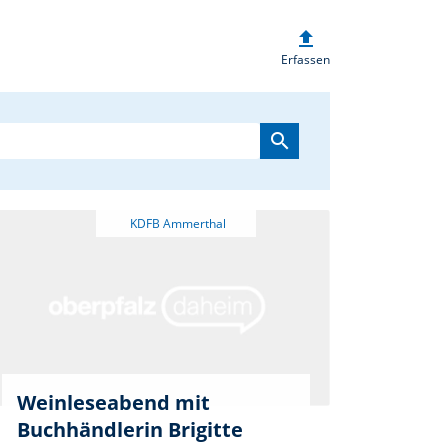
upload
heim.de
Erfassen
search
Weinleseabend mit
Buchhändlerin Brigitte