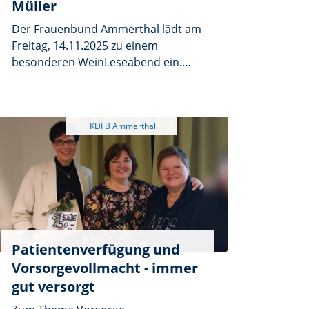
Müller
Der Frauenbund Ammerthal lädt am
Freitag, 14.11.2025 zu einem
besonderen WeinLeseabend ein.
Buchhändlerin Brigitte Müller aus
Amberg stellt sich vor und empfiehlt
eine Auswahl an Büchern, welche
aktuell angesagt, Neuheiten oder
Ihre persönlichen Highlights sind.
Bei einem Glas Wein lässt es sich da
gut beraten und austauschen. Die
Veranstaltung beginnt um 19.00 Uhr
im Pfarrheim Ammerthal.
Patientenverfügung und
Vorsorgevollmacht - immer
gut versorgt