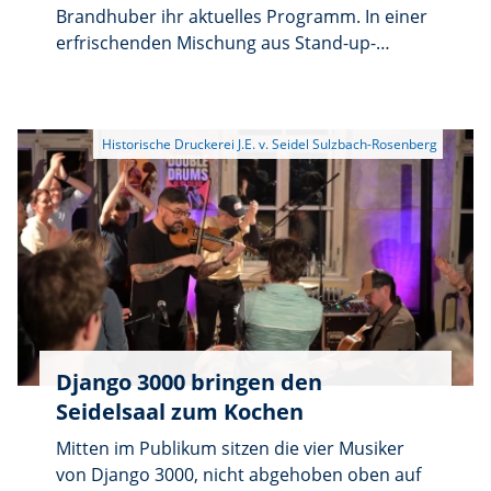
Informationsverbreitung auf Papier gibt, als
Brandhuber ihr aktuelles Programm. In einer
das heimische Notebook und der Printer.
erfrischenden Mischung aus Stand-up-
Comedy und Gesangseinlagen bereitete die
Künstlerin dem Publikum im ausverkauften
Seidelsaal einen unterhaltsam-flotten Abend.
Ihre Fähigkeit zum Redeschwall im
niederbayerischen Dialekt, der
erstaunlicherweise auch für „Zuagroaste“
recht verständlich bleibt, und ihre Art, aus
den Niederungen des menschlichen Lebens
absurde Geschichten zu generieren, sind
bemerkenswert.
Django 3000 bringen den
Seidelsaal zum Kochen
Mitten im Publikum sitzen die vier Musiker
von Django 3000, nicht abgehoben oben auf