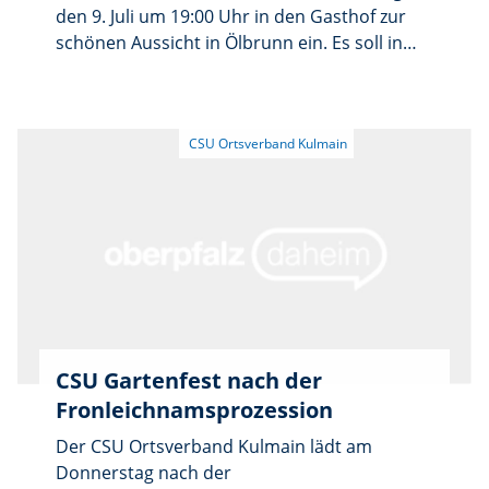
den 9. Juli um 19:00 Uhr in den Gasthof zur
schönen Aussicht in Ölbrunn ein. Es soll in
ungezwungener Runde über Probleme,
Verbesserungen, Vorschläge und Ideen
gesprochen werden. Bürgermeister Marco
Pscherer sowie die Gemeinderäte stehen
zum Gespräch bereit. In den nächsten
Monaten wird es in weiteren Ortschaften
diese Gesprächsrunde geben.
CSU Gartenfest nach der
Fronleichnamsprozession
Der CSU Ortsverband Kulmain lädt am
Donnerstag nach der