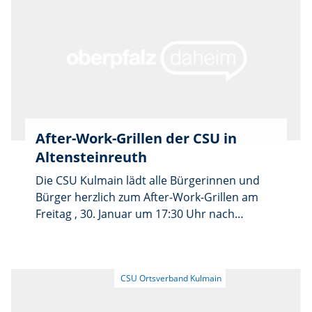
sowie den Kandidatinnen und Kandidaten der
Gemeinderatsliste ins Gespräch zu kommen.
Ziel ist es, Fragen zu erörtern, Anliegen
vorzutragen und ein persönliches
Kennenlernen zu ermöglichen. Interessierte
Bürger aus allen Ortsteilen sind willkommen.
After-Work-Grillen der CSU in
Altensteinreuth
Die CSU Kulmain lädt alle Bürgerinnen und
Bürger herzlich zum After-Work-Grillen am
Freitag , 30. Januar um 17:30 Uhr nach
Altensteinreuth an die Schutzhütte ein.