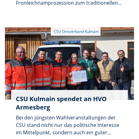
Fronleichnamprozession zum traditionellen
Gartenfest ein. Am Bürgerfest gibt es
Leckereien vom Grill und kühle Getränke. Ab
14:00 Uhr stehen Kaffee und Kuchen bereit.
Für die Kinder gibt es Kinderschminken, eine
Spielekiste und einen großen Sandhaufen.
Die gesamte Bevölkerung ist herzlich
eingeladen.
CSU Kulmain spendet an HVO
Armesberg
Bei den jüngsten Wahlveranstaltungen der
CSU stand nicht nur das politische Interesse
im Mittelpunkt, sondern auch ein guter