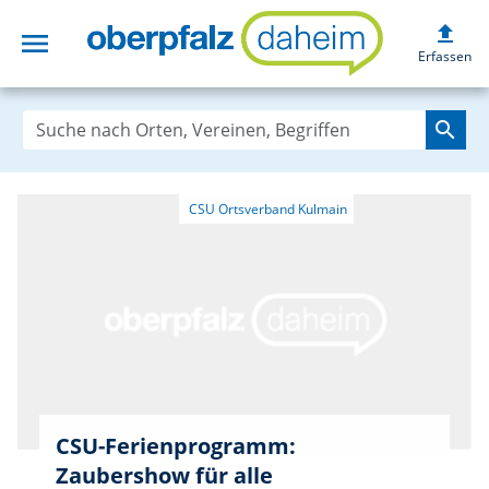
upload
menu
oberpfalzdaheim
Erfassen
search
CSU-Ferienprogramm:
Zaubershow für alle