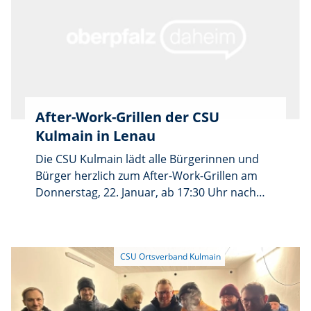
After-Work-Grillen der CSU
Kulmain in Lenau
Die CSU Kulmain lädt alle Bürgerinnen und
Bürger herzlich zum After-Work-Grillen am
Donnerstag, 22. Januar, ab 17:30 Uhr nach
Lenau zu Filz vom Wolf ein. Bei kostenlosen
Speisen und warmen und kalten Getränken
bietet sich in ungezwungener Atmosphäre die
Möglichkeit zum Austausch. Kommen Sie ins
Gespräch mit Bürgermeisterkandidat Marco
Pscherer und den Kandidatinnen und
Kandidaten der Gemeinderatsliste. Eine gute