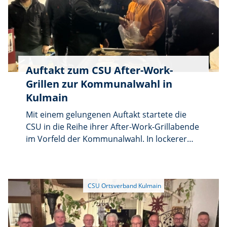
Gelegenheit, Fragen zu stellen, Anliegen zu
besprechen und sich persönlich
kennenzulernen – wir freuen uns auf Sie! Wir
freuen uns auf viele Besucher aus allen
Gemeindebereichen!
Auftakt zum CSU After-Work-
Grillen zur Kommunalwahl in
Kulmain
Mit einem gelungenen Auftakt startete die
CSU in die Reihe ihrer After-Work-Grillabende
im Vorfeld der Kommunalwahl. In lockerer
und geselliger Atmosphäre kamen zahlreiche
Besucherinnen und Besucher zusammen, um
bei Bratwürsten sowie heißen und kalten
Getränken miteinander ins Gespräch zu
kommen. CSU-Ortsvorsitzender Dietmar
Scherer begrüßte die Anwesenden herzlich
und hieß insbesondere den Kulmainer