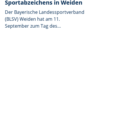
Sportabzeichens in Weiden
Der Bayerische Landessportverband
(BLSV) Weiden hat am 11.
September zum Tag des
Sportabzeichens eingeladen – und
durfte sich über prominente
Unterstützung freuen:
Olympiasieger und Bundestrainer
Eric Frenzel reiste gemeinsam mit
der Sportfördergruppe der
Bundeswehr aus Frankenberg an,
um die Veranstaltung zu begleiten.
Den ganzen Tag über hatten die
Teilnehmerinnen und Teilnehmer
Gelegenheit, in verschiedenen
Disziplinen ihr Sportabzeichen
abzulegen. Dafür standen ihnen die
Schwimmhalle, der Sportplatz und