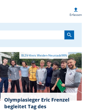
upload
heim.de
Erfassen
search
Olympiasieger Eric Frenzel
begleitet Tag des