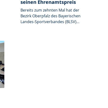
seinen Ehrenamtspreis
Bereits zum zehnten Mal hat der
Bezirk Oberpfalz des Bayerischen
Landes-Sportverbandes (BLSV)
seinen Ehrenamtspreis verliehen –
diesmal an zehn „Stimmen des
Sports und der Sportvereine“, wie
die Bezirksvorsitzende Barbara
Hernes die Preisträger im Haus
Johannisthal begrüßte. Die
ausgezeichneten Ehrenamtler, die
teilweise schon seit Jahrzehnten ihre
Sportorganisation prägen, schaffen
mit ihrem Engagement und ihren
Ideen auch die Grundlage für einen
zukunftsfähigen Sport, lobte Hernes
deren herausragenden Einsatz –
egal, ob im Breiten- oder