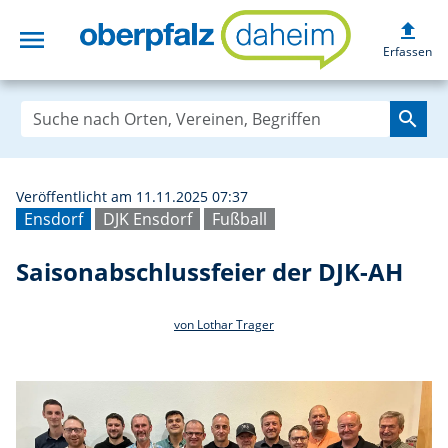
upload
menu
Saisonabschlussf
Erfassen
search
Veröffentlicht am 11.11.2025 07:37
Ensdorf
DJK Ensdorf
Fußball
Saisonabschlussfeier der DJK-AH
von Lothar Trager