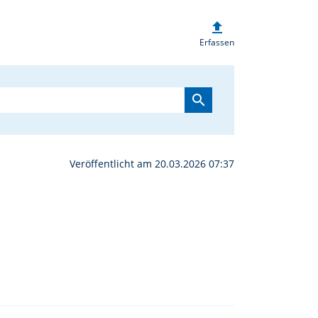
upload
schbörse in Tännesberg
Erfassen
search
Veröffentlicht am 20.03.2026 07:37