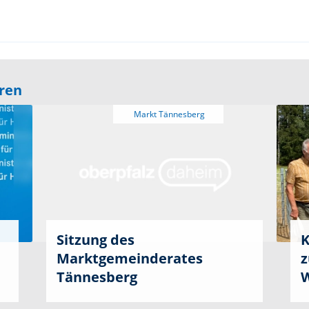
eren
Sitzung des
K
Marktgemeinderates
z
Tännesberg
W