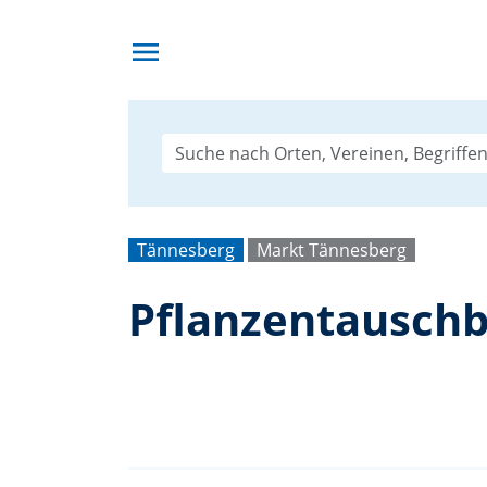
menu
Tännesberg
Markt Tännesberg
Pflanzentauschb