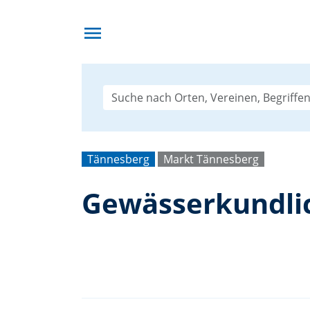
menu
Tännesberg
Markt Tännesberg
Gewässerkundli