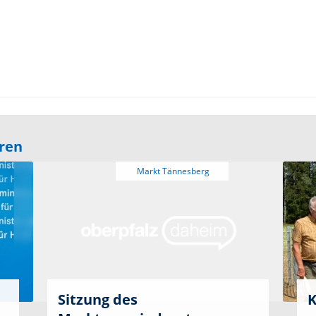
eren
Sitzung des
K