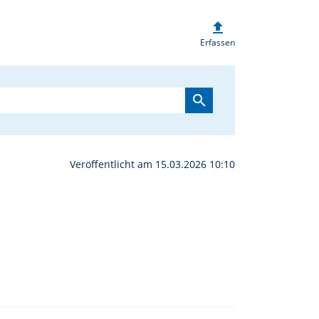
upload
dliche Führung | oberp
Erfassen
search
Veröffentlicht am 15.03.2026 10:10