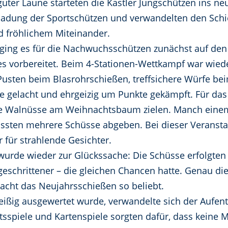
 guter Laune starteten die Kastler Jungschützen ins n
inladung der Sportschützen und verwandelten den Sch
d fröhlichem Miteinander.
ging es für die Nachwuchsschützen zunächst auf den S
es vorbereitet. Beim 4-Stationen-Wettkampf war wied
Pusten beim Blasrohrschießen, treffsichere Würfe bei
e gelacht und ehrgeizig um Punkte gekämpft. Für das 
Walnüsse am Weihnachtsbaum zielen. Manch einem g
ten mehrere Schüsse abgeben. Bei dieser Veranstalt
r für strahlende Gesichter.
urde wieder zur Glückssache: Die Schüsse erfolgten 
tgeschrittener – die gleichen Chancen hatte. Genau 
macht das Neujahrsschießen so beliebt.
ißig ausgewertet wurde, verwandelte sich der Aufenth
itsspiele und Kartenspiele sorgten dafür, dass keine 