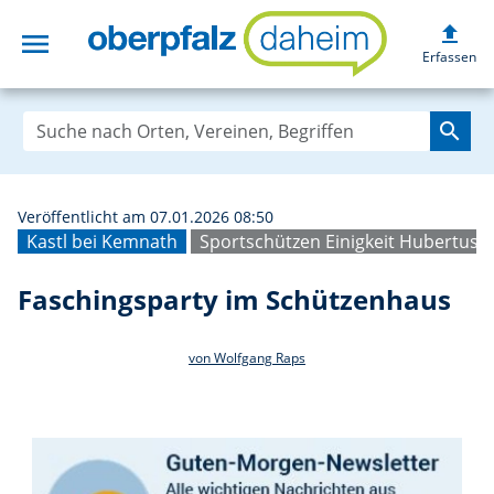
upload
menu
Faschingsparty 
Erfassen
search
Veröffentlicht am 07.01.2026 08:50
Kastl bei Kemnath
Sportschützen Einigkeit Hubertus K
Faschingsparty im Schützenhaus
von Wolfgang Raps