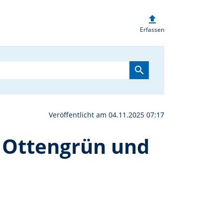
upload
äten beim Schützenverei
Erfassen
search
Veröffentlicht am 04.11.2025 07:17
 Ottengrün und