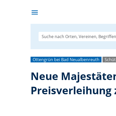
menu
Ottengrün bei Bad Neualbenreuth
Schüt
Neue Majestäten
Preisverleihung 