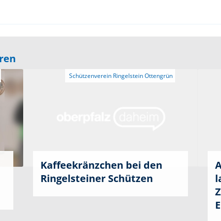
eren
Kaffeekränzchen bei den
A
Ringelsteiner Schützen
l
Z
E