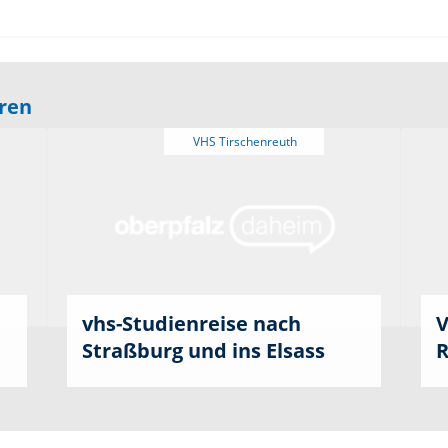
eren
vhs-Studienreise nach
V
Straßburg und ins Elsass
R