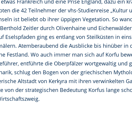
etwas Frankreich und eine Prise England, dazu ein kräf
bten die 42 Teilnehmer der vhs-Studienreise „Kultur
Inseln ist beliebt ob ihrer üppigen Vegetation. So wa
Berthold Zeitler durch Olivenhaine und Eichenwälder,
auf Eselspfaden ging es entlang von Steilküsten in ei
älern. Atemberaubend die Ausblicke bis hinüber in 
he Festland. Wo auch immer man sich auf Korfu beweg
iseführer, entführte die Oberpfälzer wortgewaltig und g
inarik, schlug den Bogen von der griechischen Mythol
rische Altstadt von Kerkyra mit ihren verwinkelten G
 von der strategischen Bedeutung Korfus lange schon 
irtschaftszweig.