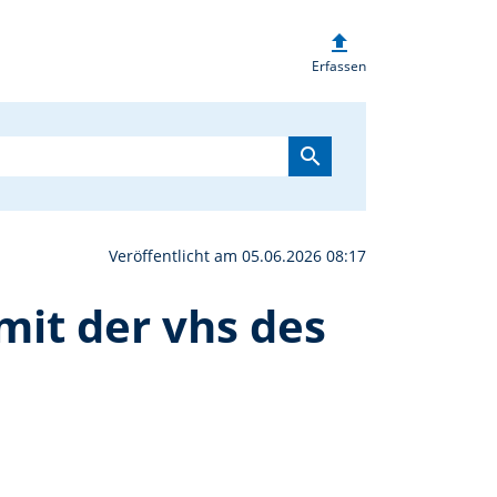
upload
Genuss-Wandern auf Korf
Erfassen
search
Veröffentlicht am 05.06.2026 08:17
it der vhs des