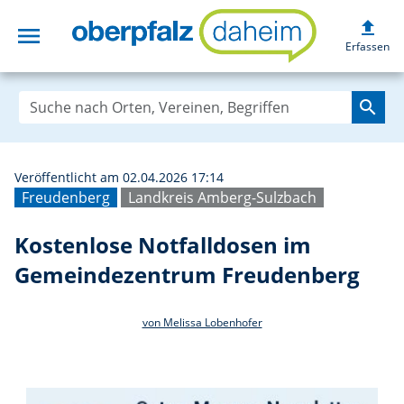
upload
menu
Kostenlose Notf
Erfassen
search
Veröffentlicht am 02.04.2026 17:14
Freudenberg
Landkreis Amberg-Sulzbach
Kostenlose Notfalldosen im
Gemeindezentrum Freudenberg
von Melissa Lobenhofer