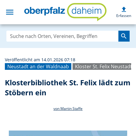
upload
menu
Klosterbibliothek
Erfassen
search
Veröffentlicht am 14.01.2026 07:18
Neustadt an der Waldnaab
Kloster St. Felix Neustadt
Klosterbibliothek St. Felix lädt zum
Stöbern ein
von Martin Staffe