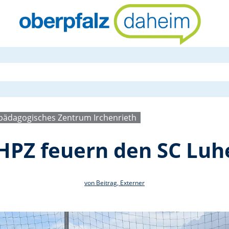
Kinder aus 
pädagogisches Zentrum Irchenrieth
HPZ feuern den SC Luh
von Beitrag, Externer