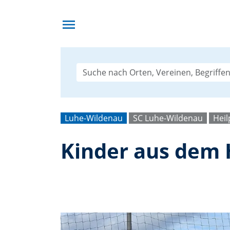
menu
Luhe-Wildenau
SC Luhe-Wildenau
Heil
Kinder aus dem 