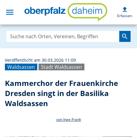
upload
menu
Kammerchor der F
Erfassen
search
Veröffentlicht am 30.03.2026 11:09
Waldsassen
Stadt Waldsassen
Kammerchor der Frauenkirche
Dresden singt in der Basilika
Waldsassen
von Inge Frank