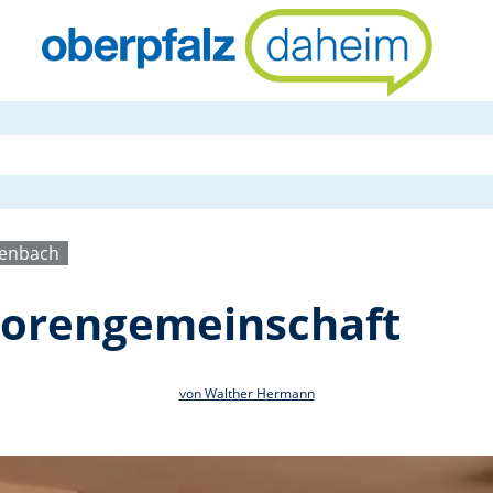
Grillfest de
henbach
niorengemeinschaft
von Walther Hermann