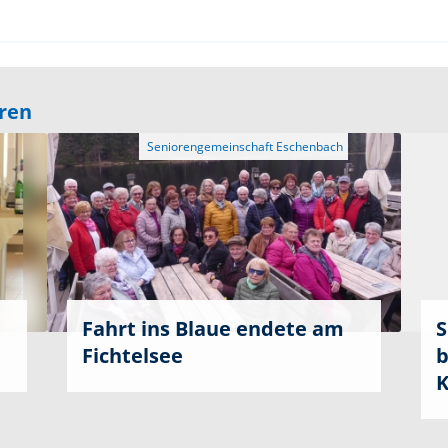
eren
Fahrt ins Blaue endete am
S
Fichtelsee
b
K