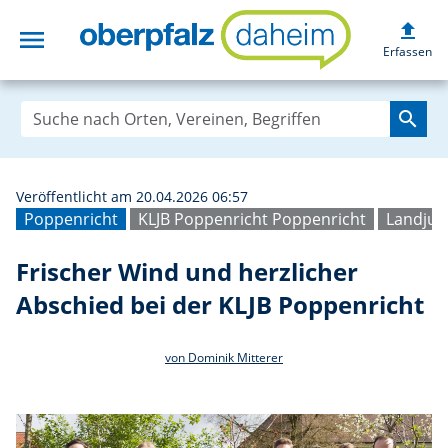
upload
menu
Frischer Wind un
Erfassen
search
Veröffentlicht am 20.04.2026 06:57
Poppenricht
KLJB Poppenricht Poppenricht
Landjug
Frischer Wind und herzlicher
Abschied bei der KLJB Poppenricht
von Dominik Mitterer