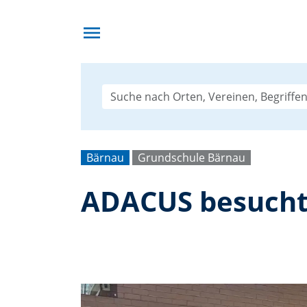
menu
Bärnau
Grundschule Bärnau
ADACUS besucht 