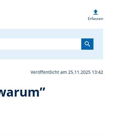
upload
he: „Was wir glauben - 
Erfassen
search
Veröffentlicht am 25.11.2025 13:42
 warum”