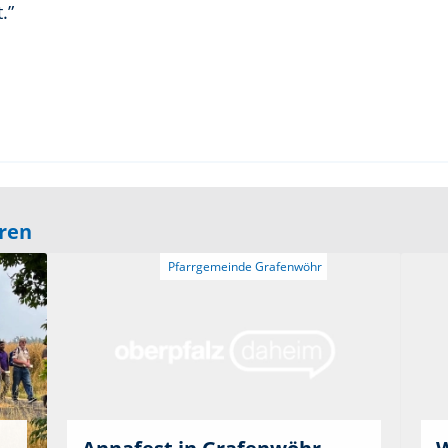
.”
eren