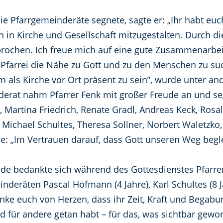
ie Pfarrgemeinderäte segnete, sagte er: „Ihr habt euc
in Kirche und Gesellschaft mitzugestalten. Durch d
rochen. Ich freue mich auf eine gute Zusammenarbei
er Pfarrei die Nähe zu Gott und zu den Menschen zu su
 als Kirche vor Ort präsent zu sein”, wurde unter an
derat nahm Pfarrer Fenk mit großer Freude an und se
Martina Friedrich, Renate Gradl, Andreas Keck, Rosa
r, Michael Schultes, Theresa Sollner, Norbert Walet
lle: „Im Vertrauen darauf, dass Gott unseren Weg begl
e bedankte sich während des Gottesdienstes Pfarrer
eräten Pascal Hofmann (4 Jahre), Karl Schultes (8 Ja
anke euch von Herzen, dass ihr Zeit, Kraft und Begabu
und für andere getan habt – für das, was sichtbar gew