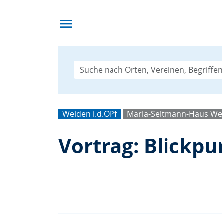
menu
Weiden i.d.OPf
Maria-Seltmann-Haus We
Vortrag: Blickpu