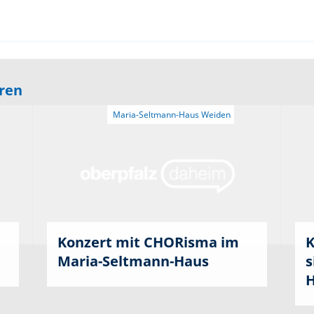
eren
Konzert mit CHORisma im
K
Maria-Seltmann-Haus
s