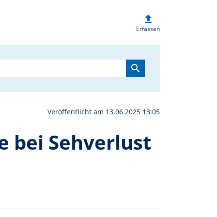
upload
ckpunkt Auge – Rat und H
Erfassen
search
Veröffentlicht am 13.06.2025 13:05
e bei Sehverlust