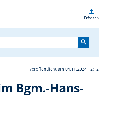
upload
keit beim AWO Spieleabe
Erfassen
search
Veröffentlicht am 04.11.2024 12:12
 im Bgm.-Hans-