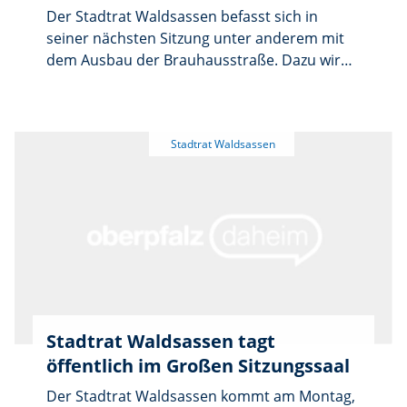
mit dem tschechischen Chodov wird
Der Stadtrat Waldsassen befasst sich in
besprochen.
seiner nächsten Sitzung unter anderem mit
dem Ausbau der Brauhausstraße. Dazu wird
die Entwurfsplanung vorgestellt. Zudem steht
die Jahresrechnung 2025 auf der
Tagesordnung. Die öffentliche Sitzung
beginnt am Montag, 15. Juni, um 17 Uhr im
großen Sitzungssaal. Weitere Themen sind
die Zusammensetzung der
Verbandsversammlungen des
Planungsverbandes Oberpfalz Nord und des
Zweckverbands für die Unterhaltung der
Gewässer dritter Ordnung sowie die
personelle Besetzung der Referate.
Außerdem gibt es einen Bericht über die
Stadtrat Waldsassen tagt
laufenden Baumaßnahmen.
öffentlich im Großen Sitzungssaal
Der Stadtrat Waldsassen kommt am Montag,