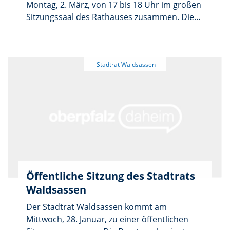
Montag, 2. März, von 17 bis 18 Uhr im großen
Sitzungssaal des Rathauses zusammen. Die
öffentliche Sitzung beginnt mit der
Feststellung der Beschlussfähigkeit und der
Bekanntgabe der Tagesordnung.
Anschließend informiert Bürgermeister
Bernd Sommer über nicht öffentliche
Beschlüsse der letzten Sitzung. Schwerpunkt
der Beratungen sind mehrere Bebauungs-
und Flächennutzungsplanverfahren: Für das
dörfliche Wohngebiet „Kondrau,
Kasperwolfwiese“ soll der Bebauungsplan
samt Grünordnungsplan aufgestellt werden.
Zudem stehen Änderungen des
Öffentliche Sitzung des Stadtrats
Flächennutzungsplans und die Aufstellung
Waldsassen
vorhabenbezogener Bebauungspläne für
Photovoltaik-Freiflächenanlagen in Kondrau,
Der Stadtrat Waldsassen kommt am
Pechtnersreuth und Egerteich auf dem
Mittwoch, 28. Januar, zu einer öffentlichen
Programm. Weitere Punkte betreffen die