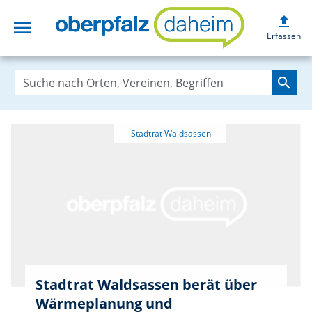
upload
menu
oberpfalzdaheim
Erfassen
search
Stadtrat Waldsassen berät über
Wärmeplanung und