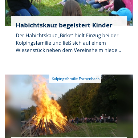
Habichtskauz begeistert Kinder
Der Habichtskauz „Birke“ hielt Einzug bei der
Kolpingsfamilie und ließ sich auf einem
Wiesenstück neben dem Vereinsheim nieder.
Michaela Domeyer, Projektleiterin beim
Verein für Landschaftspflege, Artenschutz
und Biodiversität stellte ihn einer
interessierten Kinderrunde vor und
informierte die Eltern über das seit mehreren
Jahren erfolgreiche
Wiederansiedlungsprojekt des VLAB.