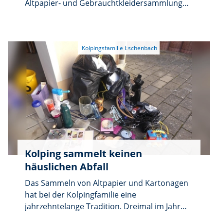
gelebte Solidarität, Begegnungen auf
Altpapier- und Gebrauchtkleidersammlung
Augenhöhe und persönliches Engagement
für dieses Jahr. Die Gebrauchtkleider werden
Menschen miteinander verbinden und echte
an das Kolpingwerk weitergeleitet. Ein Teil des
Chancen schaffen.
Erlöses kommt zudem örtlichen sozialen
Einrichtungen zugute.
Kolping sammelt keinen
häuslichen Abfall
Das Sammeln von Altpapier und Kartonagen
hat bei der Kolpingfamilie eine
jahrzehntelange Tradition. Dreimal im Jahr