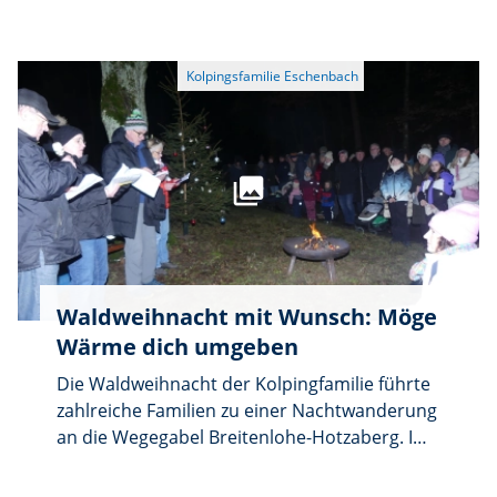
fahren Vereinsmitglieder mit Fahrzeugen, die
örtliche Firmen zur Verfügung stellen, dazu
alle
Waldweihnacht mit Wunsch: Möge
Wärme dich umgeben
Die Waldweihnacht der Kolpingfamilie führte
zahlreiche Familien zu einer Nachtwanderung
an die Wegegabel Breitenlohe-Hotzaberg. Im
Schein von Feuerschalen, Christbäumen und
mitgeführten Leuchten hieß Vorsitzender