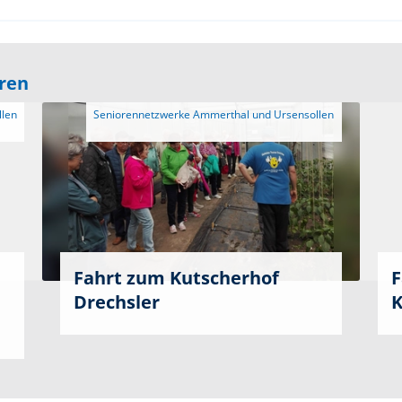
eren
 Seniorennetzwerke Ammerthal und Ursensollen 
Fahrt zum Kutscherhof
F
Drechsler
K