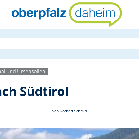
Seniorenfahr
al und Ursensollen
ch Südtirol
von Norbert Schmid