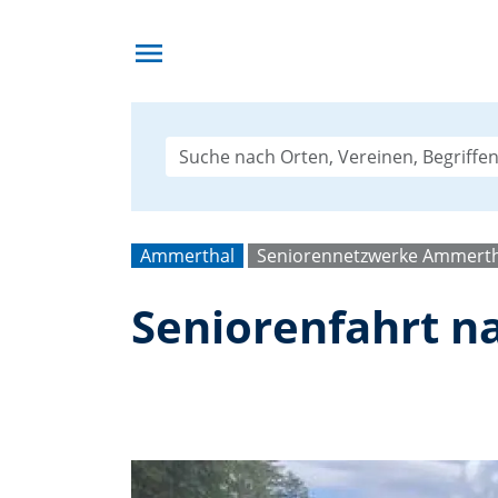
menu
Ammerthal
Seniorennetzwerke Ammerth
Seniorenfahrt na