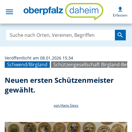
upload
menu
Neuen ersten Sch
Erfassen
search
Veröffentlicht am 08.01.2026 15:34
Schwend/Birgland
Schützengesellschaft Birgland-Bet
Neuen ersten Schützenmeister
gewählt.
von Hans Siess