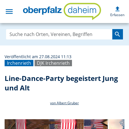
upload
menu
Line-Dance-Party
Erfassen
search
Veröffentlicht am 27.08.2024 11:13
Irchenrieth
DJK Irchenrieth
Line-Dance-Party begeistert Jung
und Alt
von Albert Gruber