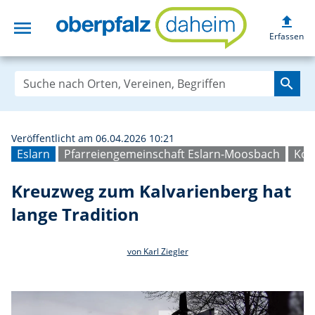
upload
menu
Kreuzweg zum Kal
Erfassen
search
Veröffentlicht am 06.04.2026 10:21
Eslarn
Pfarreiengemeinschaft Eslarn-Moosbach
Kol
Kreuzweg zum Kalvarienberg hat
lange Tradition
von Karl Ziegler