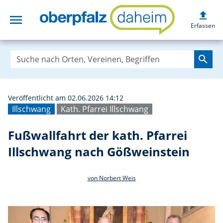
upload
menu
Fußwallfahrt der
Erfassen
search
Veröffentlicht am 02.06.2026 14:12
Illschwang
Kath. Pfarrei Illschwang
Fußwallfahrt der kath. Pfarrei
Illschwang nach Gößweinstein
von Norbert Weis