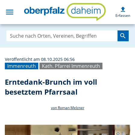
upload
menu
Erntedank-Brunch
Erfassen
search
Veröffentlicht am 08.10.2025 06:56
Immenreuth
Kath. Pfarrei Immenreuth
Erntedank-Brunch im voll
besetztem Pfarrsaal
von Roman Melzner