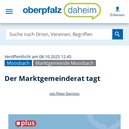
upload
menu
Der Marktgemein
Erfassen
search
Veröffentlicht am 08.10.2025 12:45
Moosbach
Marktgemeinde Moosbach
Der Marktgemeinderat tagt
von Peter Garreiss