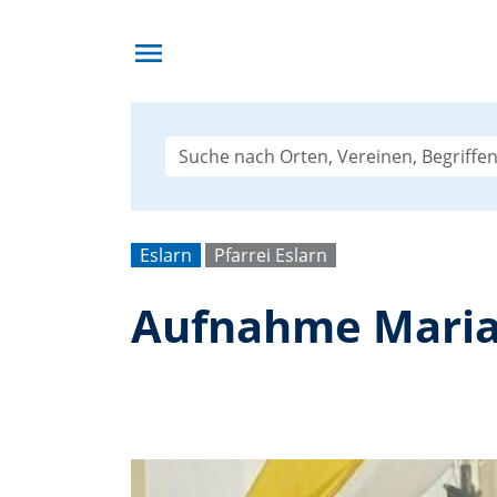
menu
Eslarn
Pfarrei Eslarn
Aufnahme Marias