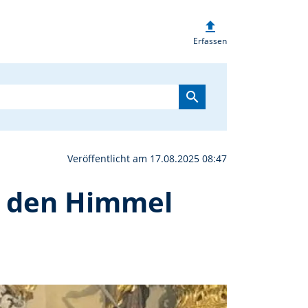
upload
rias mit Leib und Seele
Erfassen
search
Veröffentlicht am 17.08.2025 08:47
n den Himmel