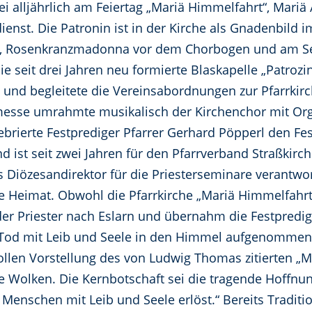
rrei alljährlich am Feiertag „Mariä Himmelfahrt“, Ma
enst. Die Patronin ist in der Kirche als Gnadenbild i
d, Rosenkranzmadonna vor dem Chorbogen und am Sei
 seit drei Jahren neu formierte Blaskapelle „Patrozin
 und begleitete die Vereinsabordnungen zur Pfarrki
tmesse umrahmte musikalisch der Kirchenchor mit Or
ebrierte Festprediger Pfarrer Gerhard Pöpperl den Fest
 ist seit zwei Jahren für den Pfarrverband Straßkirc
ls Diözesandirektor für die Priesterseminare verantwo
e Heimat. Obwohl die Pfarrkirche „Mariä Himmelfahrt“ 
 der Priester nach Eslarn und übernahm die Festpredigt
 Tod mit Leib und Seele in den Himmel aufgenommen 
ollen Vorstellung des von Ludwig Thomas zitierten 
e Wolken. Die Kernbotschaft sei die tragende Hoffnu
 Menschen mit Leib und Seele erlöst.“ Bereits Traditi