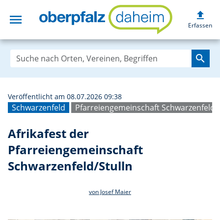
upload
menu
Afrikafest der P
Erfassen
search
Veröffentlicht am 08.07.2026 09:38
Schwarzenfeld
Pfarreiengemeinschaft Schwarzenfeld/S
Afrikafest der
Pfarreiengemeinschaft
Schwarzenfeld/Stulln
von Josef Maier