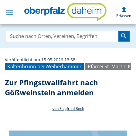
upload
menu
Zur Pfingstwallf
Erfassen
search
Veröffentlicht am 15.05.2026 13:58
Kaltenbrunn bei Weiherhammer
Pfarrei St. Martin Ka
Zur Pfingstwallfahrt nach
Gößweinstein anmelden
von Siegfried Bock