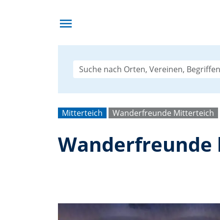
menu
Mitterteich
Wanderfreunde Mitterteich
Wanderfreunde l