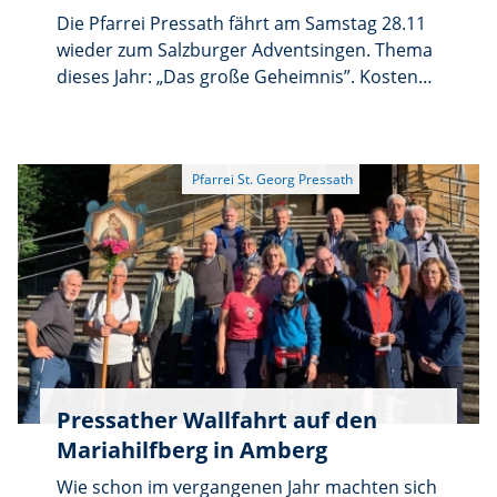
Die Pfarrei Pressath fährt am Samstag 28.11
wieder zum Salzburger Adventsingen. Thema
dieses Jahr: „Das große Geheimnis”. Kosten
für Fahrt und Eintritt 134,- €. Es stehen noch
wenige Karten zur Verfügung. Anmeldung bis
spätestens 25.08. im Pfarrbüro Tel.:
09644/92160.
Pressather Wallfahrt auf den
Mariahilfberg in Amberg
Wie schon im vergangenen Jahr machten sich