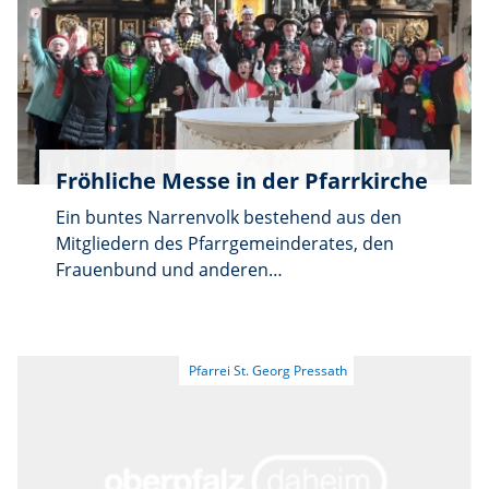
Nach der Messe machen sich die Wallfahrer
auf den Weg zur nahegelegenen Mutter-
Gottes-Kapelle zu einer kurzen Andacht zu
Ehren der Gottesmutter. Die Rückfahrt
erfolgt mit Privatfahrzeugen. Ein Pilgerheft ist
beim Wallfahrtsführer erhältlich.
Fröhliche Messe in der Pfarrkirche
Ein buntes Narrenvolk bestehend aus den
Mitgliedern des Pfarrgemeinderates, den
Frauenbund und anderen
Gottesdienstbesucher überraschten Pfarrer
Edmund Prechtl zur Sonntagsmesse.
Mehrerer Bänke füllten die Maskierten in der
Pfarrkirche, Pfarrer Prechtl hielt einen
fröhlich angepassten Gottesdienst für den
Fasching Sonntag. Auch das Messegewand
der Ministranten war Kunterbunt. Pfarrer
Prechtl begann seine Predigt mit den Worten: