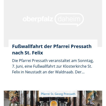
heißt es: „So fleißig wie die Bienen soll’n wir
einander dienen und fest zusammenhalten,
wenn wir die Welt gestalten.“ Und so haben
die Kinder im Gottesdienst gleich damit
angefangen und mitgestaltet, indem sie die
Kyrierufe, die Lesung, die Texte zur Predigt,
die Fürbitten und das Gebet vor der
Kommunion übernahmen.
Fußwallfahrt der Pfarrei Pressath
nach St. Felix
Die Pfarrei Pressath veranstaltet am Sonntag,
7. Juni, eine Fußwallfahrt zur Klosterkirche St.
Felix in Neustadt an der Waldnaab. Der
Abmarsch an der Stadtpfarrkirche in
Pressath erfolgt um 4.45 Uhr. Die Route führt
über Wollau, Pfaffenreuth, Hammerles,
Parkstein und Altenstadt zum Felixberg, wo
die Pilger gegen 9.45 Uhr ankommen werden.