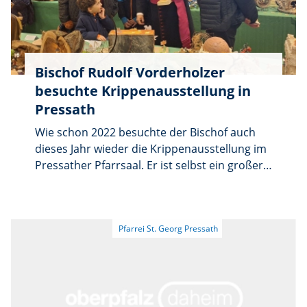
Vormittag mit einem Weißwurstessen im DJK-
Heim ausklingen. Eine kleine Gruppe
besuchten noch am Nachmittag das
Kaffeekränzchen des Ortsverband der SPD im
Bischof Rudolf Vorderholzer
AWO- Heim.
besuchte Krippenausstellung in
Pressath
Wie schon 2022 besuchte der Bischof auch
dieses Jahr wieder die Krippenausstellung im
Pressather Pfarrsaal. Er ist selbst ein großer
Krippenfreund und Sammler. Stadtpfarrer
Prechtl begrüßte ihn und brachte seine
Freude über den Besuch zum Ausdruck. Er
und Gemeindereferentin Anita Pollok hießen
ihn den Bischof mit einem
vorweihnachtlichen Lied willkommen. Pfarrer
Prechtl dankte den 26 Austellern für ihre
Teilnahme und allen die zum Gelingen der