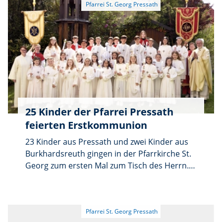
Hammerles, Parkstein und Altenstadt zum
Felixberg. Dort werden die Pilger gegen 9.45
Uhr ankommen. Nach der Messe gehen die
Wallfahrer noch zur nahe gelegenen „Mutter-
Gottes-Kapelle“ zu einer kurzen Andacht zu
Ehren der Gottesmutter. Die Rückfahrt
erfolgt mit Privatfahrzeugen. Ein Pilgerheft ist
beim Wallfahrtsführer erhältlich, neue
Wallfahrer sind willkommen.
25 Kinder der Pfarrei Pressath
feierten Erstkommunion
23 Kinder aus Pressath und zwei Kinder aus
Burkhardsreuth gingen in der Pfarrkirche St.
Georg zum ersten Mal zum Tisch des Herrn.
Pfarrer Edmund Prechtl segnete zu Beginn
der Feier die Kommunionkerzen, Andenken
und Kreuze. Im Bienenlied, das sozusagen das
Motto des festlichen Gottesdienstes war,