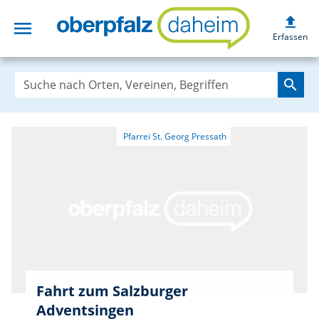
upload
menu
oberpfalzdaheim
Erfassen
search
Fahrt zum Salzburger
Adventsingen