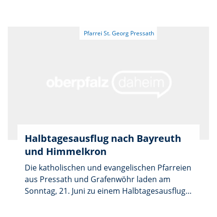
Sankt Felix in Neustadt an der Waldnaab
machten, so wird die traditionelle
Fußwallfahrt dorthin aufrechterhalten.
Halbtagesausflug nach Bayreuth
und Himmelkron
Die katholischen und evangelischen Pfarreien
aus Pressath und Grafenwöhr laden am
Sonntag, 21. Juni zu einem Halbtagesausflug
nach Bayreuth und Himmelkron ein. Abfahrt
ist um 12.45 Uhr in Grafenwöhr bei der Firma