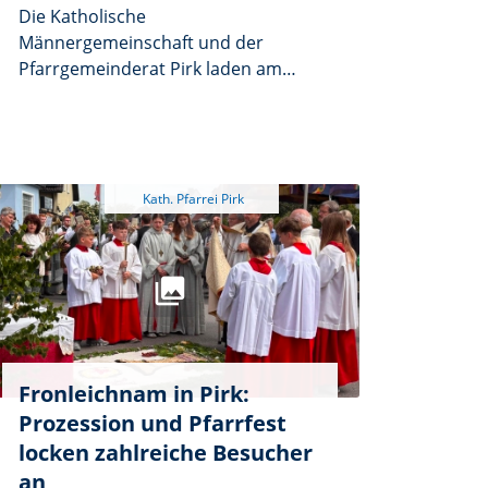
Die Katholische
Männergemeinschaft und der
Pfarrgemeinderat Pirk laden am
Mittwoch, 1. Juli, um 19 Uhr zu einem
Vortrag mit Diskussion ins
Pfarrheim ein. Unter dem Titel
„Glaube ohne Kirche?“ spricht
Domvikar Dr. Christian Schulz über
das Verhältnis von persönlichem
Glauben und Kirche. Eingeladen sind
alle Interessierten aus Pirk und der
Region. Der Eintritt ist frei.
Fronleichnam in Pirk:
Prozession und Pfarrfest
locken zahlreiche Besucher
an