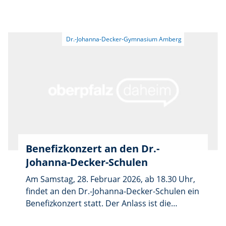
Bedeutung der Musik an den DJDS
Amberg und Umgebung. Die jährliche
eindrucksvoll unterstrich und dem neuen
Krapfenaktion hat sich zu einer festen
Steinway-Flügel einen glanzvollen Einstand
Institution entwickelt, die nicht nur den
bescherte.
Gaumen erfreut, sondern auch einen
wichtigen Beitrag für die Schulgemeinschaft
leistet.
Benefizkonzert an den Dr.-
Johanna-Decker-Schulen
Am Samstag, 28. Februar 2026, ab 18.30 Uhr,
findet an den Dr.-Johanna-Decker-Schulen ein
Benefizkonzert statt. Der Anlass ist die
Einweihung des neuen Steinway-Flügels im