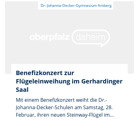
Meistertitel. Unter der Turnierleitung vom
Jugendleiter des FV Vilseck und den Schülern
der 9. Klasse, Bastian Graf und Marius
Diaconescu sahen die zahlreichen Zuschauer
15 äußerst spannende, interessante und vor
allem faire Spiele, die von den
Schiedsrichtern Reinhard Wiesmeth und
Christian Trummer ohne jegliche
Beanstandung geleitet wurden.
Benefizkonzert zur
Flügeleinweihung im Gerhardinger
Saal
Mit einem Benefizkonzert weiht die Dr.-
Johanna-Decker-Schulen am Samstag, 28.
Februar, ihren neuen Steinway-Flügel im
Gerhardinger Saal ein. Beginn ist um 18.30
Uhr. Im ersten Teil präsentieren Solistinnen
der Schule ihr Können, anschließend