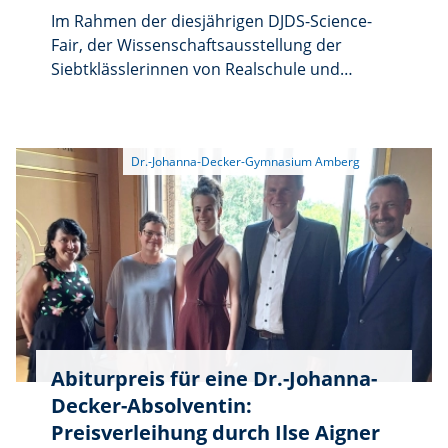
Im Rahmen der diesjährigen DJDS-Science-
Fair, der Wissenschaftsausstellung der
Siebtklässlerinnen von Realschule und
Gymnasium der Dr.-Johanna-Decker-Schulen,
wurden die Teilnehmerinnen der Siegerteams
mit Theatergutscheinen für das Amberger
Stadttheater ausgezeichnet. Kulturreferent
Dr. Fabian Kern und Theaterberaterin
Barbara Hauck überreichten die Preise im
Schulgarten der Schule.
Abiturpreis für eine Dr.-Johanna-
Decker-Absolventin:
Preisverleihung durch Ilse Aigner