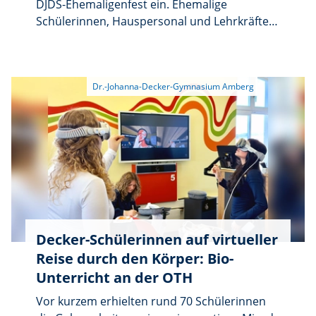
DJDS-Ehemaligenfest ein. Ehemalige
Schülerinnen, Hauspersonal und Lehrkräfte
treffen sich am Samstag, 18. Juli, von 16 bis 20
Uhr an der alten Schule. Das Fest beginnt mit
einer gemeinsamen Eucharistiefeier um 16
Uhr in St. Martin. Ab etwa 16.45 Uhr kommen
alle im Schulgarten zusammen. Geplant sind
Schulhausführungen sowie Essen und
Getränke und weitere Angebote. Um besser
planen zu können, bitten die Dr.-Johanna-
Decker-Schulen um Anmeldung bis zum
Montag, 29. Juni, unter www.djds.de.
Decker-Schülerinnen auf virtueller
Reise durch den Körper: Bio-
Unterricht an der OTH
Vor kurzem erhielten rund 70 Schülerinnen