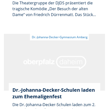
Die Theatergruppe der DJDS präsentiert die
tragische Komödie „Der Besuch der alten
Dame“ von Friedrich Dürrenmatt. Das Stück
erzählt die Geschichte der Milliardärin Claire
Zachanassian, die in ihre verarmte
Heimatstadt zurückkehrt und die Bewohner
vor eine folgenschwere moralische
Entscheidung stellt. Die Aufführung ist am
Donnerstag, 18. Juni, um 19 Uhr im
Gerhardinger-Saal der DJDS. Der Eintritt ist
frei, es gibt freie Platzwahl und keine
Platzreservierung.
Dr.-Johanna-Decker-Schulen laden
zum Ehemaligenfest
Die Dr.-Johanna-Decker-Schulen laden zum 2.