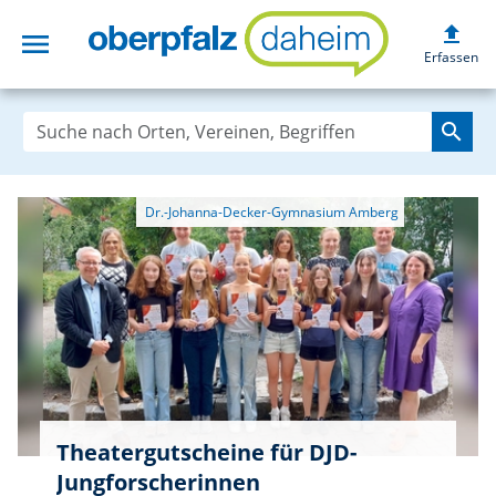
upload
menu
oberpfalzdaheim
Erfassen
search
Theatergutscheine für DJD-
Jungforscherinnen