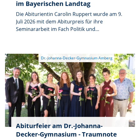
im Bayerischen Landtag
Die Abiturientin Carolin Ruppert wurde am 9.
Juli 2026 mit dem Abiturpreis für ihre
Seminararbeit im Fach Politik und
Gesellschaft ausgezeichnet. Die
Preisverleihung fand im Maximilianeum statt.
Pro Schule durfte nur eine Arbeit eingereicht
werden. Insgesamt standen über 100
Seminararbeiten aus ganz Bayern zur
Bewertung: Fünf davon konnten die Jury
überzeugen, die aus Lehrkräften,
Hochschuldozenten und Mitgliedern der
Akademie für Politische Bildung in Tutzing
sowie Vertretern vom Landesverband für
Politische Bildung bestand.
Abiturfeier am Dr.-Johanna-
Decker-Gymnasium - Traumnote