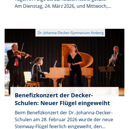
starkes Zeichen für die Verbindung von
Am Dienstag, 24. März 2026, und Mittwoch,
moderner Wissenschaft, innovativer Lehre
25. März 2026, fand das Frühlingskonzert
und schulischer Bildung.
unserer Schule statt. Knapp zwei Stunden
lang wurden die Zuschauer auf hohem
musikalischen Niveau unterhalten: Den
Anfang machte der Unterstufenchor mit
„Gaudeamus Hodie“, später folgten „So wie
du“ und „Count on me“. Als Solistinnen am
Klavier beeindruckten Annika Meier und Lea
Pfab. Klara Bode spielte die „Kuckuckssonate“
von Beethoven virtuos.
Benefizkonzert der Decker-
Schulen: Neuer Flügel eingeweiht
Beim Benefizkonzert der Dr.-Johanna-Decker-
Schulen am 28. Februar 2026 wurde der neue
Steinway-Flügel feierlich eingeweiht, den