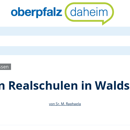
Schulstart 
ssen
en Realschulen in Wald
von Sr. M. Raphaela