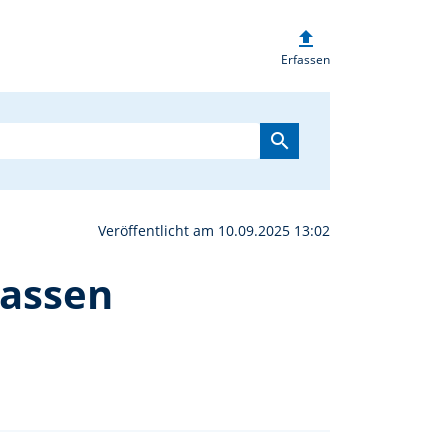
upload
an den Realschulen in W
Erfassen
search
Veröffentlicht am 10.09.2025 13:02
sassen