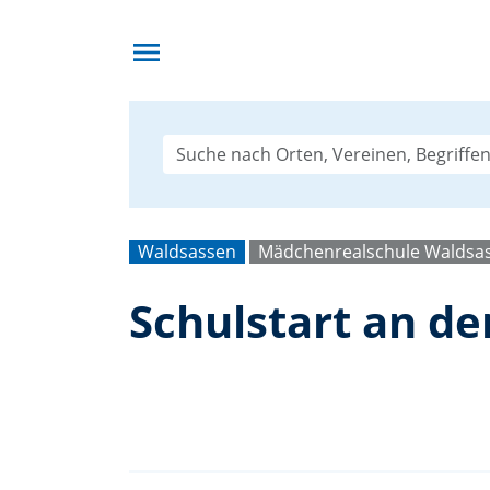
menu
Waldsassen
Mädchenrealschule Waldsa
Schulstart an d