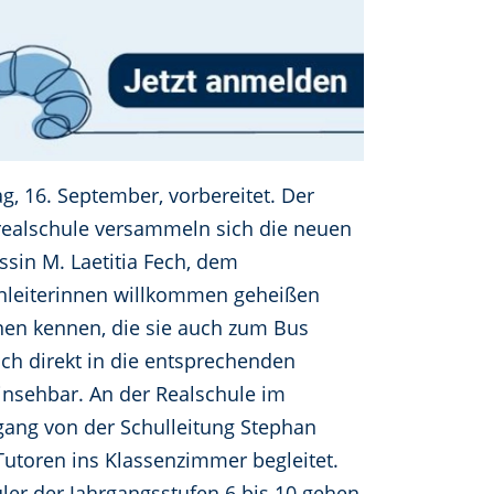
g, 16. September, vorbereitet. Der
nrealschule versammeln sich die neuen
ssin M. Laetitia Fech, dem
senleiterinnen willkommen geheißen
nen kennen, die sie auch zum Bus
ich direkt in die entsprechenden
insehbar. An der Realschule im
ngang von der Schulleitung Stephan
toren ins Klassenzimmer begleitet.
ler der Jahrgangsstufen 6 bis 10 gehen