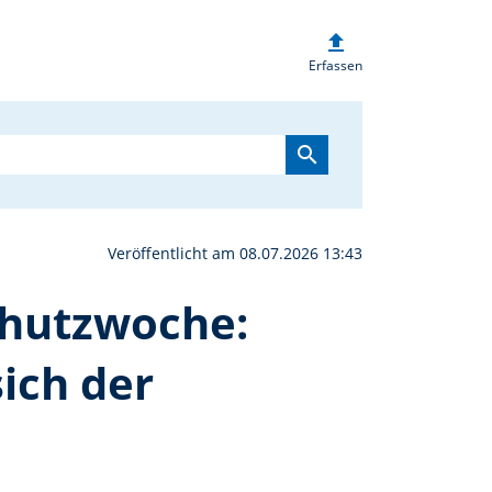
upload
rag im Rahmen der Klima
Erfassen
search
Veröffentlicht am 08.07.2026 13:43
chutzwoche:
ich der