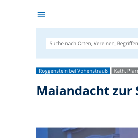
menu
Roggenstein bei Vohenstrauß
Kath. Pfar
Maiandacht zur 