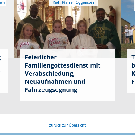
g
Feierlicher
T
Familiengottesdienst mit
b
/
Verabschiedung,
K
Neuaufnahmen und
F
Fahrzeugsegnung
zurück zur Übersicht