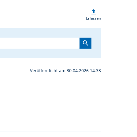
upload
i St. Michael Poppenric
Erfassen
search
Veröffentlicht am 30.04.2026 14:33