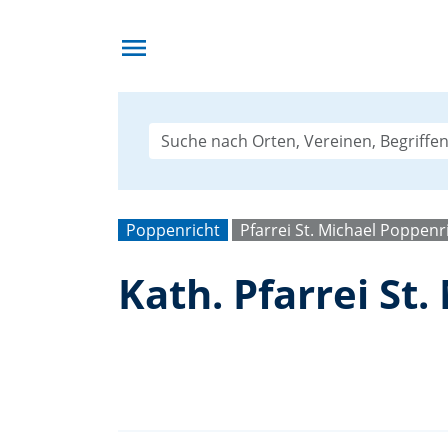
menu
Poppenricht
Pfarrei St. Michael Poppenr
Kath. Pfarrei St