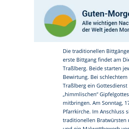
Die traditionellen Bittgän
erste Bittgang findet am Di
Traßlberg. Beide starten j
Bewirtung. Bei schlechtem 
Traßlberg ein Gottesdienst 
„himmlischen“ Gipfelgottesd
mitbringen. Am Sonntag, 17.
Pfarrkirche. Im Anschluss 
traditionellen Bratwürsten 
und ein Malwettbewerb vorg