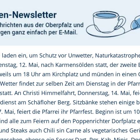
ge laden ein, um Schutz vor Unwetter, Naturkatastroph
enstag, 12. Mai, nach Karmensölden statt, der zweite
eweils um 18 Uhr am Kirchplatz und münden in einen 
Wetter findet zur selben Zeit am Dienstag in der Pf
statt. An Christi Himmelfahrt, Donnerstag, 14. Mai, fe
ienst am Schäfloher Berg. Sitzbänke stehen einige be
 Mai, feiert die Pfarrei ihr Pfarrfest. Beginn ist um 
sind alle zum Feiern auf den Poppenrichter Dorfplatz 
und Steaks auch Chili sin Carne als vegetarisches Geri
esehen, ebenso ein Soccer Dart. Pgr, Kab, Minis, Dpsg