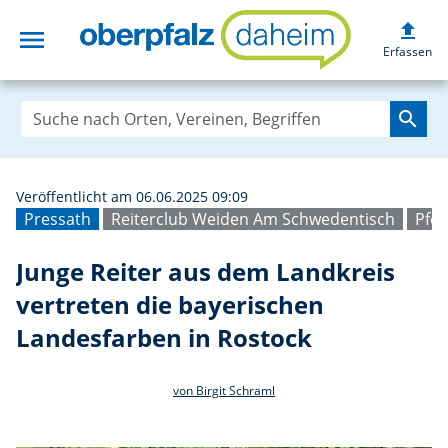
upload
menu
Junge Reiter aus
Erfassen
search
Veröffentlicht am 06.06.2025 09:09
Pressath
Reiterclub Weiden Am Schwedentisch
Pfe
Junge Reiter aus dem Landkreis
vertreten die bayerischen
Landesfarben in Rostock
von Birgit Schraml