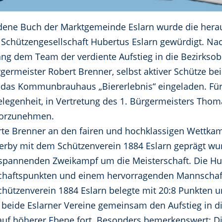
ldene Buch der Marktgemeinde Eslarn wurde die herau
Schützengesellschaft Hubertus Eslarn gewürdigt. N
lang dem Team der verdiente Aufstieg in die Bezirks
rgermeister Robert Brenner, selbst aktiver Schütze be
 das Kommunbrauhaus „Biererlebnis“ eingeladen. Für
Gelegenheit, in Vertretung des 1. Bürgermeisters Thom
vorzunehmen.
rte Brenner an den fairen und hochklassigen Wettkam
erby mit dem Schützenverein 1884 Eslarn geprägt wur
spannenden Zweikampf um die Meisterschaft. Die Hub
schaftspunkten und einem hervorragenden Mannschaft
Schützenverein 1884 Eslarn belegte mit 20:8 Punkten 
 beide Eslarner Vereine gemeinsam den Aufstieg in di
ig auf höherer Ebene fort. Besonders bemerkenswert: D