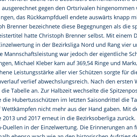
 ausgerechnet gegen den Ortsrivalen hingenommen 
ingen, das Rückkampfduell endete auswärts knapp mi
ph Brenner bezeichnete diese Begegnungen als die 
stertitel hatte Christoph Brenner selbst. Mit einem 
Einzelwertung in der Bezirksliga Nord und Rang vier u
e Mannschaftsleistung war jedoch der eigentliche Schl
ingen, Michael Kleber kam auf 369,54 Ringe und Marku
hene Leistungsstärke aller vier Schützen sorgte für 
verlauf verlief abwechslungsreich. Nach den ersten
 die Tabelle an. Zur Halbzeit wechselte die Spitzenp
 die Hubertusschützen im letzten Saisondrittel die
f Wettkämpfen nicht mehr aus der Hand gaben. Mit d
 2013 und 2017 erneut in die Bezirksoberliga zurück. 
Duellen in der Einzelwertung. Die Erinnerungen an f
alb ebenso wach wie an den historischen Aufstieg de