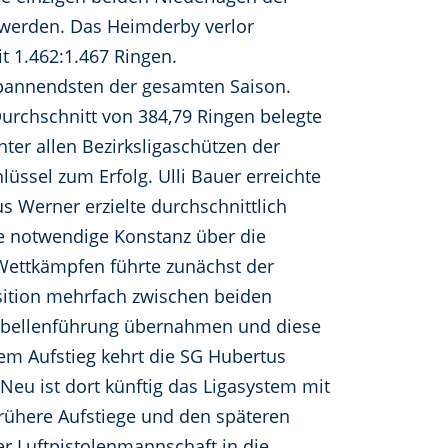
werden. Das Heimderby verlor
t 1.462:1.467 Ringen.
spannendsten der gesamten Saison.
Durchschnitt von 384,79 Ringen belegte
nter allen Bezirksligaschützen der
üssel zum Erfolg. Ulli Bauer erreichte
s Werner erzielte durchschnittlich
die notwendige Konstanz über die
 Wettkämpfen führte zunächst der
osition mehrfach zwischen beiden
 Tabellenführung übernahmen und diese
em Aufstieg kehrt die SG Hubertus
Neu ist dort künftig das Ligasystem mit
rühere Aufstiege und den späteren
r Luftpistolenmannschaft in die