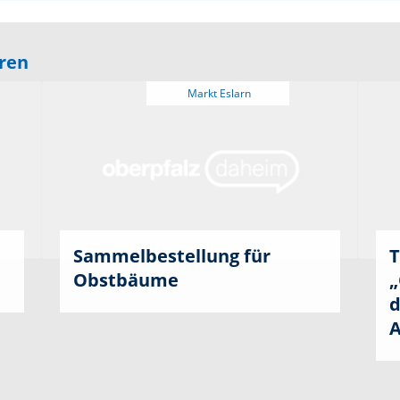
eren
Sammelbestellung für
T
Obstbäume
„
d
A