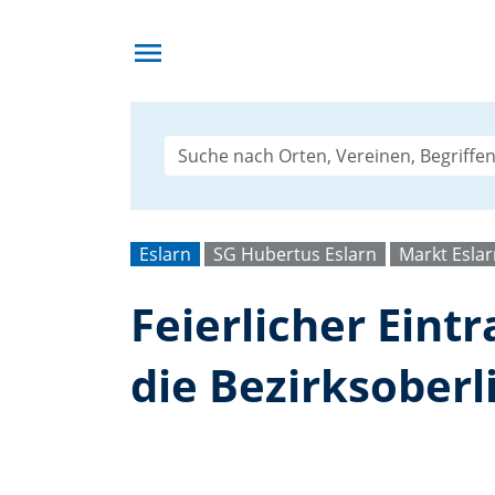
menu
Eslarn
SG Hubertus Eslarn
Markt Esla
Feierlicher Eint
die Bezirksoberl