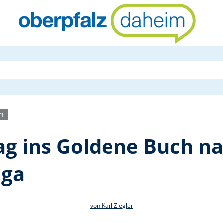
Feierlicher 
rn
rag ins Goldene Buch na
iga
von Karl Ziegler