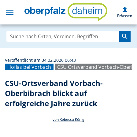
upload
menu
CSU-Ortsverband 
Erfassen
search
Veröffentlicht am 04.02.2026 06:43
Höflas bei Vorbach
CSU Ortsverband Vorbach-Oberbi
CSU-Ortsverband Vorbach-
Oberbibrach blickt auf
erfolgreiche Jahre zurück
von Rebecca König