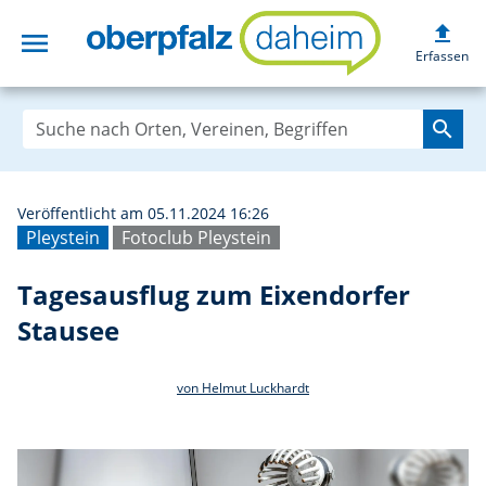
upload
menu
Tagesausflug zum
Erfassen
search
Veröffentlicht am 05.11.2024 16:26
Pleystein
Fotoclub Pleystein
Tagesausflug zum Eixendorfer
Stausee
von Helmut Luckhardt