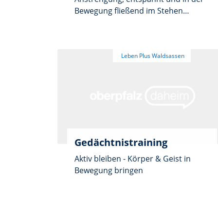
Bewegung fließend im Stehen
ausgeführt. Es ist keine Gymnastik,
sondern ein Ubungssystem, das an
der Ganzheit des menschlichen
Wesens ausgerichtet ist. Diese
vorbereitenden Übungen dienen der
Beweglichkeit und
Körperwahrnehmung. Es ist nicht
das Üben der Form.
Gedächtnistraining
Aktiv bleiben ⁃ Körper & Geist in
Bewegung bringen