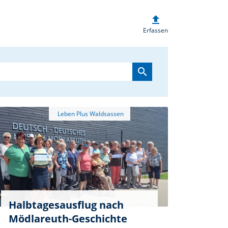
upload
heim.de
Erfassen
search
Halbtagesausflug nach
Mödlareuth-Geschichte