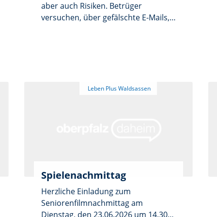
aber auch Risiken. Betrüger
versuchen, über gefälschte E-Mails,
Nachrichten oder Webseiten an
persönliche Daten zu gelangen.
Nicht alle Informationen im Internet
sind wahr - wie erkenne ich
fakenews? Darf ich alle Cookies
bedenkenlos akzeptieren?
Spielenachmittag
Herzliche Einladung zum
Seniorenfilmnachmittag am
Dienstag, den 23.06.2026 um 14.30