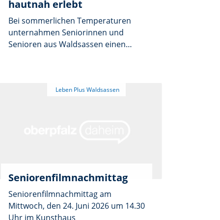
hautnah erlebt
Bei sommerlichen Temperaturen
unternahmen Seniorinnen und
Senioren aus Waldsassen einen
abwechslungsreichen
Halbtagesausflug nach Mödlareuth,
dem als „geteiltes Dorf“ bekannten
Ort an der ehemaligen
innerdeutschen Grenze.
Seniorenfilmnachmittag
Seniorenfilmnachmittag am
Mittwoch, den 24. Juni 2026 um 14.30
Uhr im Kunsthaus