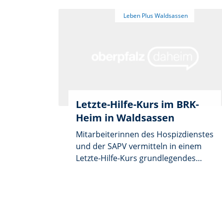
unabhängig unter anderem zu
Sturzprävention, Alltagshilfen,
Hilfsmittelversorgung,
Notrufsystemen, Maßnahmen der
Wohnungsanpassung sowie zu
Finanzierungsmöglichkeiten. Die
Beratung unterliegt der
Schweigepflicht.
Letzte-Hilfe-Kurs im BRK-
Heim in Waldsassen
Mitarbeiterinnen des Hospizdienstes
und der SAPV vermitteln in einem
Letzte-Hilfe-Kurs grundlegendes
Wissen zur Begleitung von
Menschen in ihrer letzten
Lebensphase. Unter dem Motto
„Begleiten, statt allein lassen“ wird
besprochen, wie Schwerkranke und