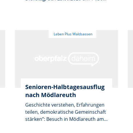
Uhr, im BRK-Heim in der
Stegwiesenstraße 4 in Waldsassen
Senioren-Halbtagesausflug
nach Mödlareuth
Geschichte verstehen, Erfahrungen
teilen, demokratische Gemeinschaft
stärken”: Besuch in Mödlareuth am
25. Juni 2026