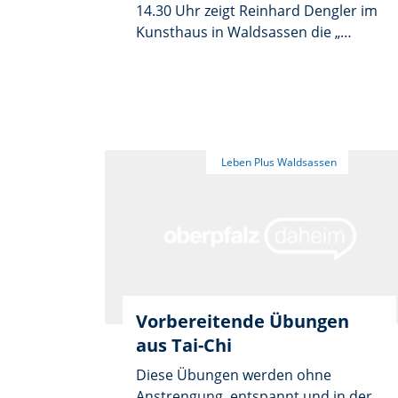
14.30 Uhr zeigt Reinhard Dengler im
Kunsthaus in Waldsassen die „
Wunderbare Nördliche Oberpfalz „.
Treffpunkt ist bereits um 13.30 Uhr
im Café Nat-Ka (Hotel Zrenner) zum
Kaffeetrinken (Unkostenbeitrag 5,-
Euro)
Vorbereitende Übungen
aus Tai-Chi
Diese Übungen werden ohne
Anstrengung, entspannt und in der