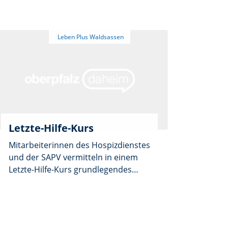
beraten lassen. Frau Karin Ast,
Mitarbeiterin der Betreuungsstelle
des Landratsamts Tirschenreuth,
unterstützt dabei am Freitag, 22.
Mai, ab 9 Uhr im Büro von
LEBENplus am Johannisplatz 3.
Letzte-Hilfe-Kurs
Mitarbeiterinnen des Hospizdienstes
und der SAPV vermitteln in einem
Letzte-Hilfe-Kurs grundlegendes
Wissen zur Begleitung von
Menschen in ihrer letzten
Lebensphase. Unter dem Motto
„Begleiten, statt allein lassen“ wird